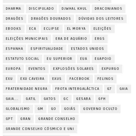
DHARMA
DISCIPULADO
DJWHAL KHUL
DRACONIANOS
DRAGÕES
DRAGÕES DOURADOS
DÚVIDAS DOS LEITORES
EBOOKS
ECA
ECLIPSE
EL MORYA
ELEIÇÕES
ELEIÇÕES MUNICIPAIS
ERA DE AQUÁRIO
ERGS
ESPANHA
ESPIRITUALIDADE
ESTADOS UNIDOS
ESTATUTO SOCIAL
EU SUPERIOR
EUA
EUAPOIO
EUROPA
EVENTOS
EXPLOSÕES SOLARES
EXPURGO
EXU
EXU CAVEIRA
EXUS
FACEBOOK
FELINOS
FRATERNIDADE NEGRA
FROTA INTERGALÁCTICA
G7
GAIA
GAIA...
GATIL
GATOS
GC
GESARA
GFH
GLOBALISMO
GM
GO
GOIÁS
GOVERNO OCULTO
GPT
GRAN
GRANDE CONSELHO
GRANDE CONSELHO CÓSMICO E UNI