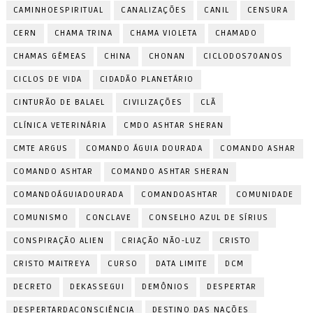
CAMINHOESPIRITUAL
CANALIZAÇÕES
CANIL
CENSURA
CERN
CHAMA TRINA
CHAMA VIOLETA
CHAMADO
CHAMAS GÊMEAS
CHINA
CHONAN
CICLODOS70ANOS
CICLOS DE VIDA
CIDADÃO PLANETÁRIO
CINTURÃO DE BALAEL
CIVILIZAÇÕES
CLÃ
CLÍNICA VETERINÁRIA
CMDO ASHTAR SHERAN
CMTE ARGUS
COMANDO ÁGUIA DOURADA
COMANDO ASHAR
COMANDO ASHTAR
COMANDO ASHTAR SHERAN
COMANDOÁGUIADOURADA
COMANDOASHTAR
COMUNIDADE
COMUNISMO
CONCLAVE
CONSELHO AZUL DE SÍRIUS
CONSPIRAÇÃO ALIEN
CRIAÇÃO NÃO-LUZ
CRISTO
CRISTO MAITREYA
CURSO
DATA LIMITE
DCM
DECRETO
DEKASSEGUI
DEMÔNIOS
DESPERTAR
DESPERTARDACONSCIÊNCIA
DESTINO DAS NAÇÕES