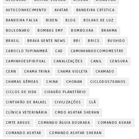
AUTOCONHECIMENTO
AVATAR
BANDEIRA CRÍSTICA
BANDEIRA FALSA
BIDEN
BLOG
BOLHAS DE LUZ
BOLSONARO
BOMBAS EMF
BOMBOJIRA
BRAHMA
BRASIL
BRAVA GENTE NEWS
BRI
BRICS
BUSHIDO
CABOCLO TUPINAMBÁ
CAD
CAMINHANDOCOMOMESTRE
CAMINHOESPIRITUAL
CANALIZAÇÕES
CANIL
CENSURA
CERN
CHAMA TRINA
CHAMA VIOLETA
CHAMADO
CHAMAS GÊMEAS
CHINA
CHONAN
CICLODOS70ANOS
CICLOS DE VIDA
CIDADÃO PLANETÁRIO
CINTURÃO DE BALAEL
CIVILIZAÇÕES
CLÃ
CLÍNICA VETERINÁRIA
CMDO ASHTAR SHERAN
CMTE ARGUS
COMANDO ÁGUIA DOURADA
COMANDO ASHAR
COMANDO ASHTAR
COMANDO ASHTAR SHERAN