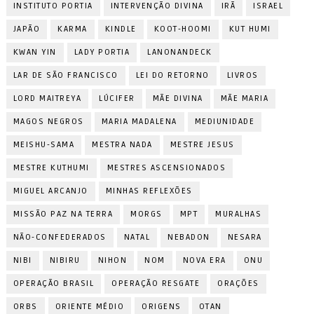
INSTITUTO PORTIA
INTERVENÇÃO DIVINA
IRÃ
ISRAEL
JAPÃO
KARMA
KINDLE
KOOT-HOOMI
KUT HUMI
KWAN YIN
LADY PORTIA
LANONANDECK
LAR DE SÃO FRANCISCO
LEI DO RETORNO
LIVROS
LORD MAITREYA
LÚCIFER
MÃE DIVINA
MÃE MARIA
MAGOS NEGROS
MARIA MADALENA
MEDIUNIDADE
MEISHU-SAMA
MESTRA NADA
MESTRE JESUS
MESTRE KUTHUMI
MESTRES ASCENSIONADOS
MIGUEL ARCANJO
MINHAS REFLEXÕES
MISSÃO PAZ NA TERRA
MORGS
MPT
MURALHAS
NÃO-CONFEDERADOS
NATAL
NEBADON
NESARA
NIBI
NIBIRU
NIHON
NOM
NOVA ERA
ONU
OPERAÇÃO BRASIL
OPERAÇÃO RESGATE
ORAÇÕES
ORBS
ORIENTE MÉDIO
ORIGENS
OTAN