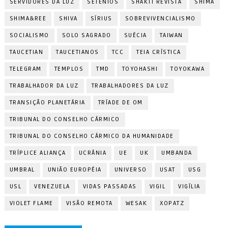
SERVIDORES DA LUZ
SETÊNIOS
SHAKTI REVISTA
SHIMA
SHIMA&REE
SHIVA
SÍRIUS
SOBREVIVENCIALISMO
SOCIALISMO
SOLO SAGRADO
SUÉCIA
TAIWAN
TAUCETIAN
TAUCETIANOS
TCC
TEIA CRÍSTICA
TELEGRAM
TEMPLOS
TMD
TOYOHASHI
TOYOKAWA
TRABALHADOR DA LUZ
TRABALHADORES DA LUZ
TRANSIÇÃO PLANETÁRIA
TRÍADE DE OM
TRIBUNAL DO CONSELHO CÁRMICO
TRIBUNAL DO CONSELHO CÁRMICO DA HUMANIDADE
TRÍPLICE ALIANÇA
UCRÂNIA
UE
UK
UMBANDA
UMBRAL
UNIÃO EUROPÉIA
UNIVERSO
USAT
USG
USL
VENEZUELA
VIDAS PASSADAS
VIGIL
VIGÍLIA
VIOLET FLAME
VISÃO REMOTA
WESAK
XOPATZ