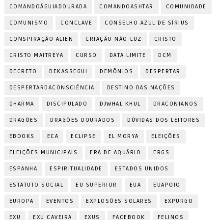
COMANDOÁGUIADOURADA
COMANDOASHTAR
COMUNIDADE
COMUNISMO
CONCLAVE
CONSELHO AZUL DE SÍRIUS
CONSPIRAÇÃO ALIEN
CRIAÇÃO NÃO-LUZ
CRISTO
CRISTO MAITREYA
CURSO
DATA LIMITE
DCM
DECRETO
DEKASSEGUI
DEMÔNIOS
DESPERTAR
DESPERTARDACONSCIÊNCIA
DESTINO DAS NAÇÕES
DHARMA
DISCIPULADO
DJWHAL KHUL
DRACONIANOS
DRAGÕES
DRAGÕES DOURADOS
DÚVIDAS DOS LEITORES
EBOOKS
ECA
ECLIPSE
EL MORYA
ELEIÇÕES
ELEIÇÕES MUNICIPAIS
ERA DE AQUÁRIO
ERGS
ESPANHA
ESPIRITUALIDADE
ESTADOS UNIDOS
ESTATUTO SOCIAL
EU SUPERIOR
EUA
EUAPOIO
EUROPA
EVENTOS
EXPLOSÕES SOLARES
EXPURGO
EXU
EXU CAVEIRA
EXUS
FACEBOOK
FELINOS