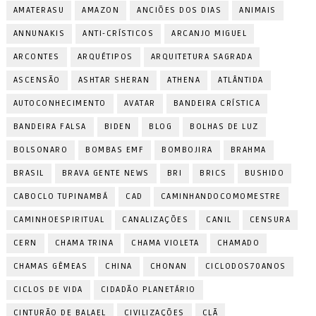
AMATERASU
AMAZON
ANCIÕES DOS DIAS
ANIMAIS
ANNUNAKIS
ANTI-CRÍSTICOS
ARCANJO MIGUEL
ARCONTES
ARQUÉTIPOS
ARQUITETURA SAGRADA
ASCENSÃO
ASHTAR SHERAN
ATHENA
ATLÂNTIDA
AUTOCONHECIMENTO
AVATAR
BANDEIRA CRÍSTICA
BANDEIRA FALSA
BIDEN
BLOG
BOLHAS DE LUZ
BOLSONARO
BOMBAS EMF
BOMBOJIRA
BRAHMA
BRASIL
BRAVA GENTE NEWS
BRI
BRICS
BUSHIDO
CABOCLO TUPINAMBÁ
CAD
CAMINHANDOCOMOMESTRE
CAMINHOESPIRITUAL
CANALIZAÇÕES
CANIL
CENSURA
CERN
CHAMA TRINA
CHAMA VIOLETA
CHAMADO
CHAMAS GÊMEAS
CHINA
CHONAN
CICLODOS70ANOS
CICLOS DE VIDA
CIDADÃO PLANETÁRIO
CINTURÃO DE BALAEL
CIVILIZAÇÕES
CLÃ