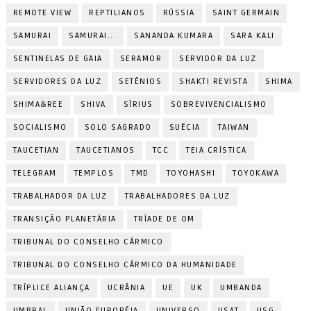
REMOTE VIEW
REPTILIANOS
RÚSSIA
SAINT GERMAIN
SAMURAI
SAMURAI...
SANANDA KUMARA
SARA KALI
SENTINELAS DE GAIA
SERAMOR
SERVIDOR DA LUZ
SERVIDORES DA LUZ
SETÊNIOS
SHAKTI REVISTA
SHIMA
SHIMA&REE
SHIVA
SÍRIUS
SOBREVIVENCIALISMO
SOCIALISMO
SOLO SAGRADO
SUÉCIA
TAIWAN
TAUCETIAN
TAUCETIANOS
TCC
TEIA CRÍSTICA
TELEGRAM
TEMPLOS
TMD
TOYOHASHI
TOYOKAWA
TRABALHADOR DA LUZ
TRABALHADORES DA LUZ
TRANSIÇÃO PLANETÁRIA
TRÍADE DE OM
TRIBUNAL DO CONSELHO CÁRMICO
TRIBUNAL DO CONSELHO CÁRMICO DA HUMANIDADE
TRÍPLICE ALIANÇA
UCRÂNIA
UE
UK
UMBANDA
UMBRAL
UNIÃO EUROPÉIA
UNIVERSO
USAT
USG