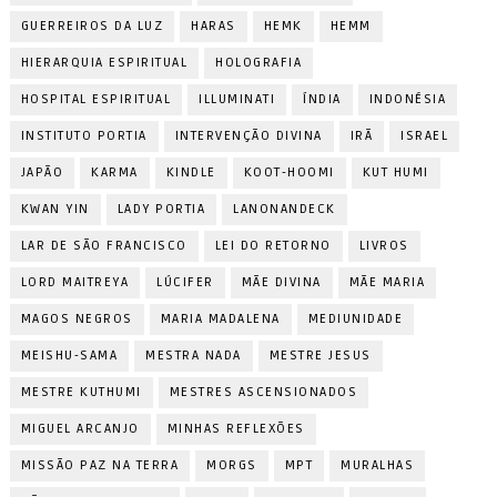
GUERREIROS DA LUZ
HARAS
HEMK
HEMM
HIERARQUIA ESPIRITUAL
HOLOGRAFIA
HOSPITAL ESPIRITUAL
ILLUMINATI
ÍNDIA
INDONÉSIA
INSTITUTO PORTIA
INTERVENÇÃO DIVINA
IRÃ
ISRAEL
JAPÃO
KARMA
KINDLE
KOOT-HOOMI
KUT HUMI
KWAN YIN
LADY PORTIA
LANONANDECK
LAR DE SÃO FRANCISCO
LEI DO RETORNO
LIVROS
LORD MAITREYA
LÚCIFER
MÃE DIVINA
MÃE MARIA
MAGOS NEGROS
MARIA MADALENA
MEDIUNIDADE
MEISHU-SAMA
MESTRA NADA
MESTRE JESUS
MESTRE KUTHUMI
MESTRES ASCENSIONADOS
MIGUEL ARCANJO
MINHAS REFLEXÕES
MISSÃO PAZ NA TERRA
MORGS
MPT
MURALHAS