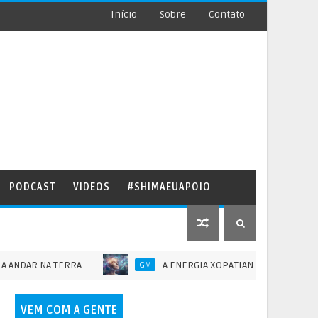
Início
Sobre
Contato
PODCAST
VIDEOS
#SHIMAEUAPOIO
 NA TERRA
A ENERGIA XOPATIANA E O DOMÍNIO DA MENT
GM
VEM COM A GENTE