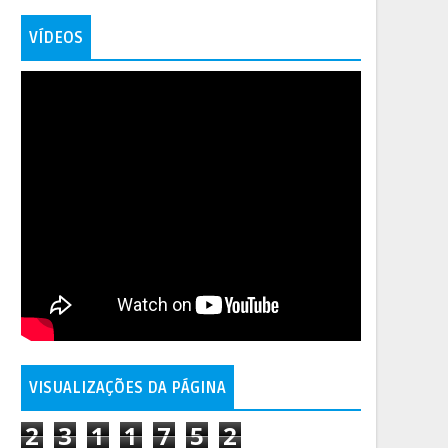
VÍDEOS
VISUALIZAÇÕES DA PÁGINA
2
3
1
1
7
5
2