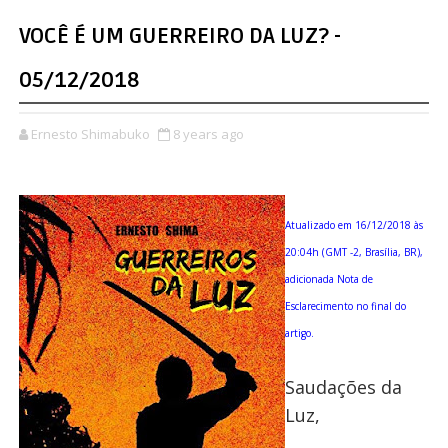
VOCÊ É UM GUERREIRO DA LUZ? -
05/12/2018
Ernesto Shimabuko
8 years ago
Atualizado em 16/12/2018 às
20:04h (GMT -2, Brasília, BR),
adicionada Nota de
Esclarecimento no final do
artigo.
Saudações da
Luz,