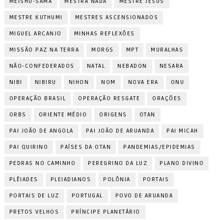
MEISHU-SAMA
MESTRA NADA
MESTRE JESUS
MESTRE KUTHUMI
MESTRES ASCENSIONADOS
MIGUEL ARCANJO
MINHAS REFLEXÕES
MISSÃO PAZ NA TERRA
MORGS
MPT
MURALHAS
NÃO-CONFEDERADOS
NATAL
NEBADON
NESARA
NIBI
NIBIRU
NIHON
NOM
NOVA ERA
ONU
OPERAÇÃO BRASIL
OPERAÇÃO RESGATE
ORAÇÕES
ORBS
ORIENTE MÉDIO
ORIGENS
OTAN
PAI JOÃO DE ANGOLA
PAI JOÃO DE ARUANDA
PAI MICAH
PAI QUIRINO
PAÍSES DA OTAN
PANDEMIAS/EPIDEMIAS
PEDRAS NO CAMINHO
PEREGRINO DA LUZ
PLANO DIVINO
PLÊIADES
PLEIADIANOS
POLÔNIA
PORTAIS
PORTAIS DE LUZ
PORTUGAL
POVO DE ARUANDA
PRETOS VELHOS
PRÍNCIPE PLANETÁRIO