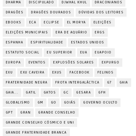
DHARMA
DISCIPULADO
DJWHAL KHUL
DRACONIANOS
DRAGÕES
DRAGÕES DOURADOS
DÚVIDAS DOS LEITORES
EBOOKS
ECA
ECLIPSE
EL MORYA
ELEIÇÕES
ELEIÇÕES MUNICIPAIS
ERA DE AQUÁRIO
ERGS
ESPANHA
ESPIRITUALIDADE
ESTADOS UNIDOS
ESTATUTO SOCIAL
EU SUPERIOR
EUA
EUAPOIO
EUROPA
EVENTOS
EXPLOSÕES SOLARES
EXPURGO
EXU
EXU CAVEIRA
EXUS
FACEBOOK
FELINOS
FRATERNIDADE NEGRA
FROTA INTERGALÁCTICA
G7
GAIA
GAIA...
GATIL
GATOS
GC
GESARA
GFH
GLOBALISMO
GM
GO
GOIÁS
GOVERNO OCULTO
GPT
GRAN
GRANDE CONSELHO
GRANDE CONSELHO CÓSMICO E UNI
GRANDE FRATERNIDADE BRANCA