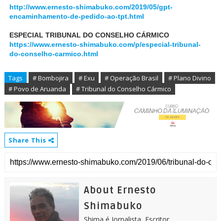
http://www.ernesto-shimabuko.com/2019/05/gpt-
encaminhamento-de-pedido-ao-tpt.html
ESPECIAL TRIBUNAL DO CONSELHO CÁRMICO
https://www.ernesto-shimabuko.com/p/especial-tribunal-
do-conselho-carmico.html
Tags
# Bombojira
# Exu
# Operação Brasil
# Plano Divino
# Povo de Aruanda
# Tribunal do Conselho Cármico
Share This
About Ernesto
Shimabuko
Shima é Jornalista, Escritor,