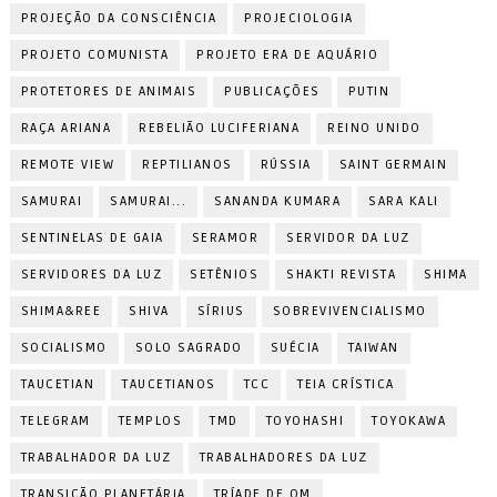
PROJEÇÃO DA CONSCIÊNCIA
PROJECIOLOGIA
PROJETO COMUNISTA
PROJETO ERA DE AQUÁRIO
PROTETORES DE ANIMAIS
PUBLICAÇÕES
PUTIN
RAÇA ARIANA
REBELIÃO LUCIFERIANA
REINO UNIDO
REMOTE VIEW
REPTILIANOS
RÚSSIA
SAINT GERMAIN
SAMURAI
SAMURAI...
SANANDA KUMARA
SARA KALI
SENTINELAS DE GAIA
SERAMOR
SERVIDOR DA LUZ
SERVIDORES DA LUZ
SETÊNIOS
SHAKTI REVISTA
SHIMA
SHIMA&REE
SHIVA
SÍRIUS
SOBREVIVENCIALISMO
SOCIALISMO
SOLO SAGRADO
SUÉCIA
TAIWAN
TAUCETIAN
TAUCETIANOS
TCC
TEIA CRÍSTICA
TELEGRAM
TEMPLOS
TMD
TOYOHASHI
TOYOKAWA
TRABALHADOR DA LUZ
TRABALHADORES DA LUZ
TRANSIÇÃO PLANETÁRIA
TRÍADE DE OM