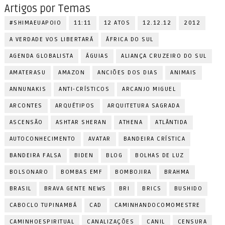
Artigos por Temas
#SHIMAEUAPOIO
11:11
12 ATOS
12.12.12
2012
A VERDADE VOS LIBERTARÁ
ÁFRICA DO SUL
AGENDA GLOBALISTA
ÁGUIAS
ALIANÇA CRUZEIRO DO SUL
AMATERASU
AMAZON
ANCIÕES DOS DIAS
ANIMAIS
ANNUNAKIS
ANTI-CRÍSTICOS
ARCANJO MIGUEL
ARCONTES
ARQUÉTIPOS
ARQUITETURA SAGRADA
ASCENSÃO
ASHTAR SHERAN
ATHENA
ATLÂNTIDA
AUTOCONHECIMENTO
AVATAR
BANDEIRA CRÍSTICA
BANDEIRA FALSA
BIDEN
BLOG
BOLHAS DE LUZ
BOLSONARO
BOMBAS EMF
BOMBOJIRA
BRAHMA
BRASIL
BRAVA GENTE NEWS
BRI
BRICS
BUSHIDO
CABOCLO TUPINAMBÁ
CAD
CAMINHANDOCOMOMESTRE
CAMINHOESPIRITUAL
CANALIZAÇÕES
CANIL
CENSURA