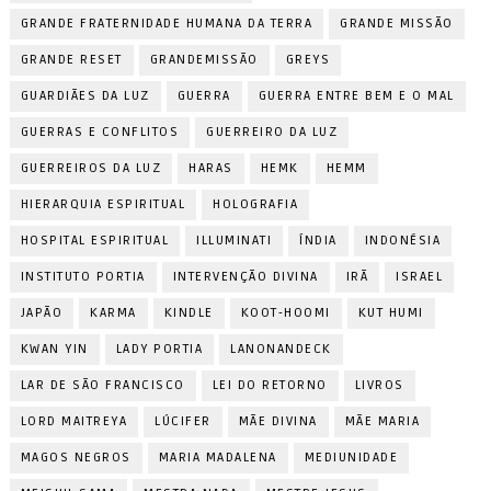
GRANDE FRATERNIDADE HUMANA DA TERRA
GRANDE MISSÃO
GRANDE RESET
GRANDEMISSÃO
GREYS
GUARDIÃES DA LUZ
GUERRA
GUERRA ENTRE BEM E O MAL
GUERRAS E CONFLITOS
GUERREIRO DA LUZ
GUERREIROS DA LUZ
HARAS
HEMK
HEMM
HIERARQUIA ESPIRITUAL
HOLOGRAFIA
HOSPITAL ESPIRITUAL
ILLUMINATI
ÍNDIA
INDONÉSIA
INSTITUTO PORTIA
INTERVENÇÃO DIVINA
IRÃ
ISRAEL
JAPÃO
KARMA
KINDLE
KOOT-HOOMI
KUT HUMI
KWAN YIN
LADY PORTIA
LANONANDECK
LAR DE SÃO FRANCISCO
LEI DO RETORNO
LIVROS
LORD MAITREYA
LÚCIFER
MÃE DIVINA
MÃE MARIA
MAGOS NEGROS
MARIA MADALENA
MEDIUNIDADE