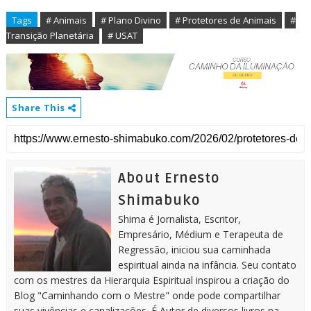
Tags
# Animais
# Plano Divino
# Protetores de Animais
#
Transição Planetária
# USAT
Share This
About Ernesto
Shimabuko
Shima é Jornalista, Escritor,
Empresário, Médium e Terapeuta de
Regressão, iniciou sua caminhada
espiritual ainda na infância. Seu contato
com os mestres da Hierarquia Espiritual inspirou a criação do
Blog "Caminhando com o Mestre" onde pode compartilhar
suas vivências e canalizações. É Autor de diversos livros na