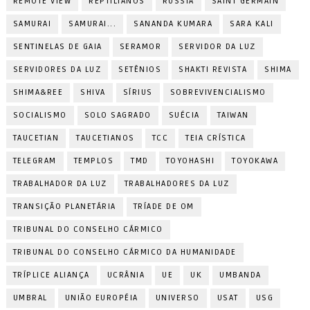
REMOTE VIEW
REPTILIANOS
RÚSSIA
SAINT GERMAIN
SAMURAI
SAMURAI...
SANANDA KUMARA
SARA KALI
SENTINELAS DE GAIA
SERAMOR
SERVIDOR DA LUZ
SERVIDORES DA LUZ
SETÊNIOS
SHAKTI REVISTA
SHIMA
SHIMA&REE
SHIVA
SÍRIUS
SOBREVIVENCIALISMO
SOCIALISMO
SOLO SAGRADO
SUÉCIA
TAIWAN
TAUCETIAN
TAUCETIANOS
TCC
TEIA CRÍSTICA
TELEGRAM
TEMPLOS
TMD
TOYOHASHI
TOYOKAWA
TRABALHADOR DA LUZ
TRABALHADORES DA LUZ
TRANSIÇÃO PLANETÁRIA
TRÍADE DE OM
TRIBUNAL DO CONSELHO CÁRMICO
TRIBUNAL DO CONSELHO CÁRMICO DA HUMANIDADE
TRÍPLICE ALIANÇA
UCRÂNIA
UE
UK
UMBANDA
UMBRAL
UNIÃO EUROPÉIA
UNIVERSO
USAT
USG