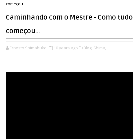
começou...
Caminhando com o Mestre - Como tudo
começou...
Ernesto Shimabuko
10 years ago
Blog,
Shima,