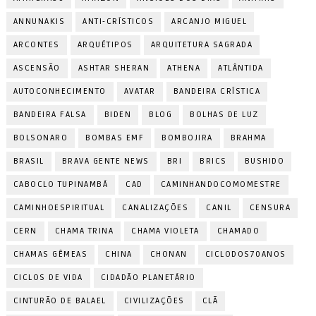
ANNUNAKIS
ANTI-CRÍSTICOS
ARCANJO MIGUEL
ARCONTES
ARQUÉTIPOS
ARQUITETURA SAGRADA
ASCENSÃO
ASHTAR SHERAN
ATHENA
ATLÂNTIDA
AUTOCONHECIMENTO
AVATAR
BANDEIRA CRÍSTICA
BANDEIRA FALSA
BIDEN
BLOG
BOLHAS DE LUZ
BOLSONARO
BOMBAS EMF
BOMBOJIRA
BRAHMA
BRASIL
BRAVA GENTE NEWS
BRI
BRICS
BUSHIDO
CABOCLO TUPINAMBÁ
CAD
CAMINHANDOCOMOMESTRE
CAMINHOESPIRITUAL
CANALIZAÇÕES
CANIL
CENSURA
CERN
CHAMA TRINA
CHAMA VIOLETA
CHAMADO
CHAMAS GÊMEAS
CHINA
CHONAN
CICLODOS70ANOS
CICLOS DE VIDA
CIDADÃO PLANETÁRIO
CINTURÃO DE BALAEL
CIVILIZAÇÕES
CLÃ