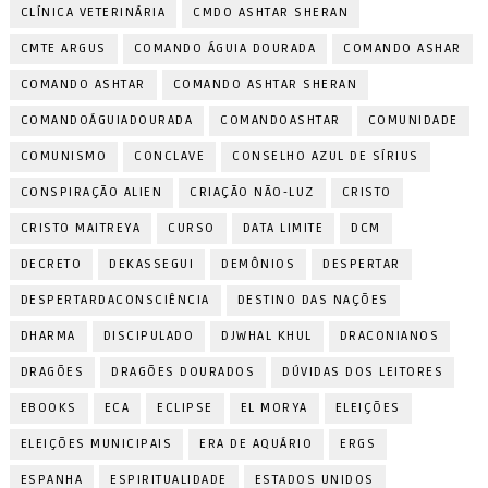
CLÍNICA VETERINÁRIA
CMDO ASHTAR SHERAN
CMTE ARGUS
COMANDO ÁGUIA DOURADA
COMANDO ASHAR
COMANDO ASHTAR
COMANDO ASHTAR SHERAN
COMANDOÁGUIADOURADA
COMANDOASHTAR
COMUNIDADE
COMUNISMO
CONCLAVE
CONSELHO AZUL DE SÍRIUS
CONSPIRAÇÃO ALIEN
CRIAÇÃO NÃO-LUZ
CRISTO
CRISTO MAITREYA
CURSO
DATA LIMITE
DCM
DECRETO
DEKASSEGUI
DEMÔNIOS
DESPERTAR
DESPERTARDACONSCIÊNCIA
DESTINO DAS NAÇÕES
DHARMA
DISCIPULADO
DJWHAL KHUL
DRACONIANOS
DRAGÕES
DRAGÕES DOURADOS
DÚVIDAS DOS LEITORES
EBOOKS
ECA
ECLIPSE
EL MORYA
ELEIÇÕES
ELEIÇÕES MUNICIPAIS
ERA DE AQUÁRIO
ERGS
ESPANHA
ESPIRITUALIDADE
ESTADOS UNIDOS