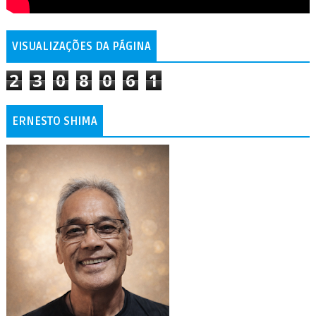
VISUALIZAÇÕES DA PÁGINA
2
3
0
8
0
6
1
ERNESTO SHIMA