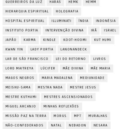
GUERREIROS DA LUZ
HARAS
HEMK
HEMM
HIERARQUIA ESPIRITUAL
HOLOGRAFIA
HOSPITAL ESPIRITUAL
ILLUMINATI
ÍNDIA
INDONÉSIA
INSTITUTO PORTIA
INTERVENÇÃO DIVINA
IRÃ
ISRAEL
JAPÃO
KARMA
KINDLE
KOOT-HOOMI
KUT HUMI
KWAN YIN
LADY PORTIA
LANONANDECK
LAR DE SÃO FRANCISCO
LEI DO RETORNO
LIVROS
LORD MAITREYA
LÚCIFER
MÃE DIVINA
MÃE MARIA
MAGOS NEGROS
MARIA MADALENA
MEDIUNIDADE
MEISHU-SAMA
MESTRA NADA
MESTRE JESUS
MESTRE KUTHUMI
MESTRES ASCENSIONADOS
MIGUEL ARCANJO
MINHAS REFLEXÕES
MISSÃO PAZ NA TERRA
MORGS
MPT
MURALHAS
NÃO-CONFEDERADOS
NATAL
NEBADON
NESARA