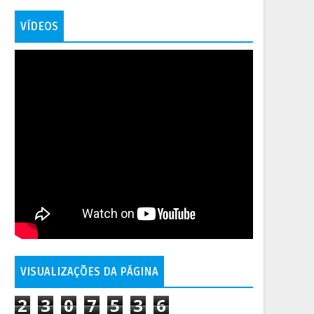
VÍDEOS
VISUALIZAÇÕES DA PÁGINA
2
3
0
7
5
3
6