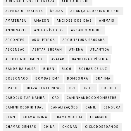
A VERDADE VOS LIBERTARÁ
ÁFRICA DO SUL
AGENDA GLOBALISTA
ÁGUIAS
ALIANÇA CRUZEIRO DO SUL
AMATERASU
AMAZON
ANCIÕES DOS DIAS
ANIMAIS
ANNUNAKIS
ANTI-CRÍSTICOS
ARCANJO MIGUEL
ARCONTES
ARQUÉTIPOS
ARQUITETURA SAGRADA
ASCENSÃO
ASHTAR SHERAN
ATHENA
ATLÂNTIDA
AUTOCONHECIMENTO
AVATAR
BANDEIRA CRÍSTICA
BANDEIRA FALSA
BIDEN
BLOG
BOLHAS DE LUZ
BOLSONARO
BOMBAS EMF
BOMBOJIRA
BRAHMA
BRASIL
BRAVA GENTE NEWS
BRI
BRICS
BUSHIDO
CABOCLO TUPINAMBÁ
CAD
CAMINHANDOCOMOMESTRE
CAMINHOESPIRITUAL
CANALIZAÇÕES
CANIL
CENSURA
CERN
CHAMA TRINA
CHAMA VIOLETA
CHAMADO
CHAMAS GÊMEAS
CHINA
CHONAN
CICLODOS70ANOS