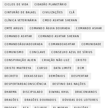
CICLOS DE VIDA
CIDADÃO PLANETÁRIO
CINTURÃO DE BALAEL
CIVILIZAÇÕES
CLÃ
CLÍNICA VETERINÁRIA
CMDO ASHTAR SHERAN
CMTE ARGUS
COMANDO ÁGUIA DOURADA
COMANDO ASHAR
COMANDO ASHTAR
COMANDO ASHTAR SHERAN
COMANDOÁGUIADOURADA
COMANDOASHTAR
COMUNIDADE
COMUNISMO
CONCLAVE
CONSELHO AZUL DE SÍRIUS
CONSPIRAÇÃO ALIEN
CRIAÇÃO NÃO-LUZ
CRISTO
CRISTO MAITREYA
CURSO
DATA LIMITE
DCM
DECRETO
DEKASSEGUI
DEMÔNIOS
DESPERTAR
DESPERTARDACONSCIÊNCIA
DESTINO DAS NAÇÕES
DHARMA
DISCIPULADO
DJWHAL KHUL
DRACONIANOS
DRAGÕES
DRAGÕES DOURADOS
DÚVIDAS DOS LEITORES
EBOOKS
ECA
ECLIPSE
EL MORYA
ELEIÇÕES