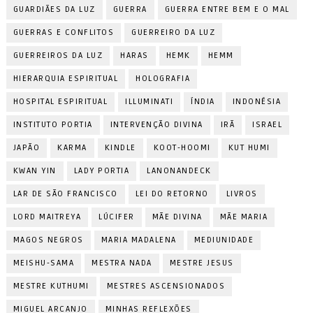
GUARDIÃES DA LUZ
GUERRA
GUERRA ENTRE BEM E O MAL
GUERRAS E CONFLITOS
GUERREIRO DA LUZ
GUERREIROS DA LUZ
HARAS
HEMK
HEMM
HIERARQUIA ESPIRITUAL
HOLOGRAFIA
HOSPITAL ESPIRITUAL
ILLUMINATI
ÍNDIA
INDONÉSIA
INSTITUTO PORTIA
INTERVENÇÃO DIVINA
IRÃ
ISRAEL
JAPÃO
KARMA
KINDLE
KOOT-HOOMI
KUT HUMI
KWAN YIN
LADY PORTIA
LANONANDECK
LAR DE SÃO FRANCISCO
LEI DO RETORNO
LIVROS
LORD MAITREYA
LÚCIFER
MÃE DIVINA
MÃE MARIA
MAGOS NEGROS
MARIA MADALENA
MEDIUNIDADE
MEISHU-SAMA
MESTRA NADA
MESTRE JESUS
MESTRE KUTHUMI
MESTRES ASCENSIONADOS
MIGUEL ARCANJO
MINHAS REFLEXÕES