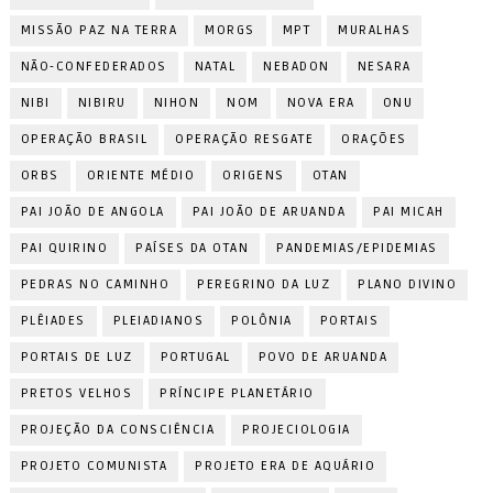
MISSÃO PAZ NA TERRA
MORGS
MPT
MURALHAS
NÃO-CONFEDERADOS
NATAL
NEBADON
NESARA
NIBI
NIBIRU
NIHON
NOM
NOVA ERA
ONU
OPERAÇÃO BRASIL
OPERAÇÃO RESGATE
ORAÇÕES
ORBS
ORIENTE MÉDIO
ORIGENS
OTAN
PAI JOÃO DE ANGOLA
PAI JOÃO DE ARUANDA
PAI MICAH
PAI QUIRINO
PAÍSES DA OTAN
PANDEMIAS/EPIDEMIAS
PEDRAS NO CAMINHO
PEREGRINO DA LUZ
PLANO DIVINO
PLÊIADES
PLEIADIANOS
POLÔNIA
PORTAIS
PORTAIS DE LUZ
PORTUGAL
POVO DE ARUANDA
PRETOS VELHOS
PRÍNCIPE PLANETÁRIO
PROJEÇÃO DA CONSCIÊNCIA
PROJECIOLOGIA
PROJETO COMUNISTA
PROJETO ERA DE AQUÁRIO