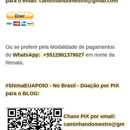
para o email: caminhandomestre@gmail.com
Ou se preferir pela Modalidade de pagamentos
do
WhatsApp:
+5512981379027
em nome da
Renata.
#ShimaEUAPOIO - No Brasil -
Doação por PIX
para o BLOG:
Chave PIX por email:
caminhandomestre@gm