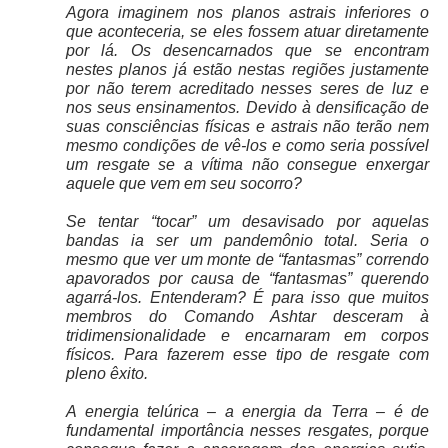
Agora imaginem nos planos astrais inferiores o
que aconteceria, se eles fossem atuar diretamente
por lá. Os desencarnados que se encontram
nestes planos já estão nestas regiões justamente
por não terem acreditado nesses seres de luz e
nos seus ensinamentos. Devido à densificação de
suas consciências físicas e astrais não terão nem
mesmo condições de vê-los e como seria possível
um resgate se a vítima não consegue enxergar
aquele que vem em seu socorro?
Se tentar “tocar” um desavisado por aquelas
bandas ia ser um pandemônio total. Seria o
mesmo que ver um monte de “fantasmas” correndo
apavorados por causa de “fantasmas” querendo
agarrá-los. Entenderam? É para isso que muitos
membros do Comando Ashtar desceram à
tridimensionalidade e encarnaram em corpos
físicos. Para fazerem esse tipo de resgate com
pleno êxito.
A energia telúrica – a energia da Terra – é de
fundamental importância nesses resgates, porque