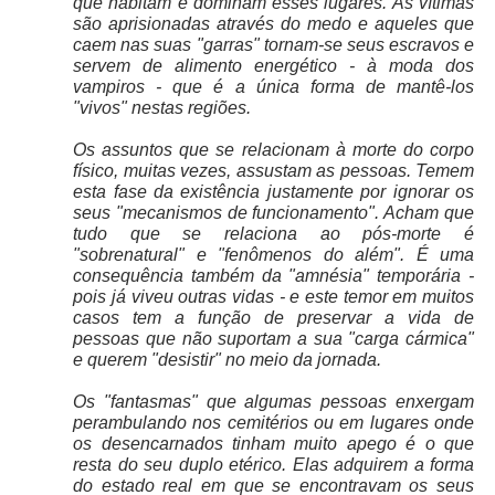
que habitam e dominam esses lugares. As vítimas
são aprisionadas através do medo e aqueles que
caem nas suas "garras" tornam-se seus escravos e
servem de alimento energético - à moda dos
vampiros - que é a única forma de mantê-los
"vivos" nestas regiões.
Os assuntos que se relacionam à morte do corpo
físico, muitas vezes, assustam as pessoas. Temem
esta fase da existência justamente por ignorar os
seus "mecanismos de funcionamento". Acham que
tudo que se relaciona ao pós-morte é
"sobrenatural" e "fenômenos do além". É uma
consequência também da "amnésia" temporária -
pois já viveu outras vidas - e este temor em muitos
casos tem a função de preservar a vida de
pessoas que não suportam a sua "carga cármica"
e querem "desistir" no meio da jornada.
Os "fantasmas" que algumas pessoas enxergam
perambulando nos cemitérios ou em lugares onde
os desencarnados tinham muito apego é o que
resta do seu duplo etérico. Elas adquirem a forma
do estado real em que se encontravam os seus