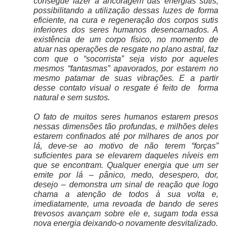
consegue fazer a ancoragem das energias sutis,
possibilitando a utilização dessas luzes de forma
eficiente, na cura e regeneração dos corpos sutis
inferiores dos seres humanos desencarnados. A
existência de um corpo físico, no momento de
atuar nas operações de resgate no plano astral, faz
com que o “socorrista” seja visto por aqueles
mesmos “fantasmas” apavorados, por estarem no
mesmo patamar de suas vibrações. E a partir
desse contato visual o resgate é feito de
forma
natural e sem sustos.
O fato de muitos seres humanos estarem presos
nessas dimensões tão profundas, e milhões deles
estarem confinados até por milhares de anos por
lá, deve-se ao motivo de não terem “forças”
suficientes para se elevarem daqueles níveis em
que se encontram. Qualquer energia que um ser
emite por lá – pânico, medo, desespero, dor,
desejo – demonstra um sinal de reação que logo
chama a atenção de todos à sua volta e,
imediatamente, uma revoada de bando de seres
trevosos avançam sobre ele e, sugam toda essa
nova energia deixando-o novamente desvitalizado.