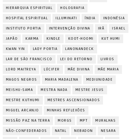
HIERARQUIA ESPIRITUAL
HOLOGRAFIA
HOSPITAL ESPIRITUAL
ILLUMINATI
ÍNDIA
INDONÉSIA
INSTITUTO PORTIA
INTERVENÇÃO DIVINA
IRÃ
ISRAEL
JAPÃO
KARMA
KINDLE
KOOT-HOOMI
KUT HUMI
KWAN YIN
LADY PORTIA
LANONANDECK
LAR DE SÃO FRANCISCO
LEI DO RETORNO
LIVROS
LORD MAITREYA
LÚCIFER
MÃE DIVINA
MÃE MARIA
MAGOS NEGROS
MARIA MADALENA
MEDIUNIDADE
MEISHU-SAMA
MESTRA NADA
MESTRE JESUS
MESTRE KUTHUMI
MESTRES ASCENSIONADOS
MIGUEL ARCANJO
MINHAS REFLEXÕES
MISSÃO PAZ NA TERRA
MORGS
MPT
MURALHAS
NÃO-CONFEDERADOS
NATAL
NEBADON
NESARA