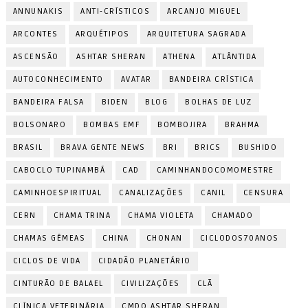
ANNUNAKIS
ANTI-CRÍSTICOS
ARCANJO MIGUEL
ARCONTES
ARQUÉTIPOS
ARQUITETURA SAGRADA
ASCENSÃO
ASHTAR SHERAN
ATHENA
ATLÂNTIDA
AUTOCONHECIMENTO
AVATAR
BANDEIRA CRÍSTICA
BANDEIRA FALSA
BIDEN
BLOG
BOLHAS DE LUZ
BOLSONARO
BOMBAS EMF
BOMBOJIRA
BRAHMA
BRASIL
BRAVA GENTE NEWS
BRI
BRICS
BUSHIDO
CABOCLO TUPINAMBÁ
CAD
CAMINHANDOCOMOMESTRE
CAMINHOESPIRITUAL
CANALIZAÇÕES
CANIL
CENSURA
CERN
CHAMA TRINA
CHAMA VIOLETA
CHAMADO
CHAMAS GÊMEAS
CHINA
CHONAN
CICLODOS70ANOS
CICLOS DE VIDA
CIDADÃO PLANETÁRIO
CINTURÃO DE BALAEL
CIVILIZAÇÕES
CLÃ
CLÍNICA VETERINÁRIA
CMDO ASHTAR SHERAN