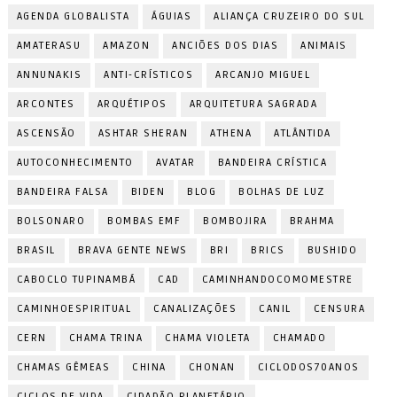
AGENDA GLOBALISTA
ÁGUIAS
ALIANÇA CRUZEIRO DO SUL
AMATERASU
AMAZON
ANCIÕES DOS DIAS
ANIMAIS
ANNUNAKIS
ANTI-CRÍSTICOS
ARCANJO MIGUEL
ARCONTES
ARQUÉTIPOS
ARQUITETURA SAGRADA
ASCENSÃO
ASHTAR SHERAN
ATHENA
ATLÂNTIDA
AUTOCONHECIMENTO
AVATAR
BANDEIRA CRÍSTICA
BANDEIRA FALSA
BIDEN
BLOG
BOLHAS DE LUZ
BOLSONARO
BOMBAS EMF
BOMBOJIRA
BRAHMA
BRASIL
BRAVA GENTE NEWS
BRI
BRICS
BUSHIDO
CABOCLO TUPINAMBÁ
CAD
CAMINHANDOCOMOMESTRE
CAMINHOESPIRITUAL
CANALIZAÇÕES
CANIL
CENSURA
CERN
CHAMA TRINA
CHAMA VIOLETA
CHAMADO
CHAMAS GÊMEAS
CHINA
CHONAN
CICLODOS70ANOS
CICLOS DE VIDA
CIDADÃO PLANETÁRIO