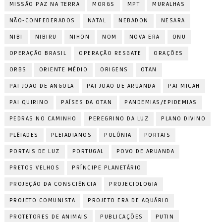
MISSÃO PAZ NA TERRA
MORGS
MPT
MURALHAS
NÃO-CONFEDERADOS
NATAL
NEBADON
NESARA
NIBI
NIBIRU
NIHON
NOM
NOVA ERA
ONU
OPERAÇÃO BRASIL
OPERAÇÃO RESGATE
ORAÇÕES
ORBS
ORIENTE MÉDIO
ORIGENS
OTAN
PAI JOÃO DE ANGOLA
PAI JOÃO DE ARUANDA
PAI MICAH
PAI QUIRINO
PAÍSES DA OTAN
PANDEMIAS/EPIDEMIAS
PEDRAS NO CAMINHO
PEREGRINO DA LUZ
PLANO DIVINO
PLÊIADES
PLEIADIANOS
POLÔNIA
PORTAIS
PORTAIS DE LUZ
PORTUGAL
POVO DE ARUANDA
PRETOS VELHOS
PRÍNCIPE PLANETÁRIO
PROJEÇÃO DA CONSCIÊNCIA
PROJECIOLOGIA
PROJETO COMUNISTA
PROJETO ERA DE AQUÁRIO
PROTETORES DE ANIMAIS
PUBLICAÇÕES
PUTIN