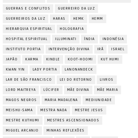
GUERRAS E CONFLITOS
GUERREIRO DA LUZ
GUERREIROS DA LUZ
HARAS
HEMK
HEMM
HIERARQUIA ESPIRITUAL
HOLOGRAFIA
HOSPITAL ESPIRITUAL
ILLUMINATI
ÍNDIA
INDONÉSIA
INSTITUTO PORTIA
INTERVENÇÃO DIVINA
IRÃ
ISRAEL
JAPÃO
KARMA
KINDLE
KOOT-HOOMI
KUT HUMI
KWAN YIN
LADY PORTIA
LANONANDECK
LAR DE SÃO FRANCISCO
LEI DO RETORNO
LIVROS
LORD MAITREYA
LÚCIFER
MÃE DIVINA
MÃE MARIA
MAGOS NEGROS
MARIA MADALENA
MEDIUNIDADE
MEISHU-SAMA
MESTRA NADA
MESTRE JESUS
MESTRE KUTHUMI
MESTRES ASCENSIONADOS
MIGUEL ARCANJO
MINHAS REFLEXÕES