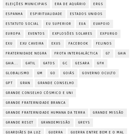
ELEIÇÕES MUNICIPAIS
ERA DE AQUÁRIO
ERGS
ESPANHA
ESPIRITUALIDADE
ESTADOS UNIDOS
ESTATUTO SOCIAL
EU SUPERIOR
EUA
EUAPOIO
EUROPA
EVENTOS
EXPLOSÕES SOLARES
EXPURGO
EXU
EXU CAVEIRA
EXUS
FACEBOOK
FELINOS
FRATERNIDADE NEGRA
FROTA INTERGALÁCTICA
G7
GAIA
GAIA...
GATIL
GATOS
GC
GESARA
GFH
GLOBALISMO
GM
GO
GOIÁS
GOVERNO OCULTO
GPT
GRAN
GRANDE CONSELHO
GRANDE CONSELHO CÓSMICO E UNI
GRANDE FRATERNIDADE BRANCA
GRANDE FRATERNIDADE HUMANA DA TERRA
GRANDE MISSÃO
GRANDE RESET
GRANDEMISSÃO
GREYS
GUARDIÃES DA LUZ
GUERRA
GUERRA ENTRE BEM E O MAL