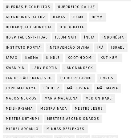
GUERRAS E CONFLITOS
GUERREIRO DA LUZ
GUERREIROS DA LUZ
HARAS
HEMK
HEMM
HIERARQUIA ESPIRITUAL
HOLOGRAFIA
HOSPITAL ESPIRITUAL
ILLUMINATI
ÍNDIA
INDONÉSIA
INSTITUTO PORTIA
INTERVENÇÃO DIVINA
IRÃ
ISRAEL
JAPÃO
KARMA
KINDLE
KOOT-HOOMI
KUT HUMI
KWAN YIN
LADY PORTIA
LANONANDECK
LAR DE SÃO FRANCISCO
LEI DO RETORNO
LIVROS
LORD MAITREYA
LÚCIFER
MÃE DIVINA
MÃE MARIA
MAGOS NEGROS
MARIA MADALENA
MEDIUNIDADE
MEISHU-SAMA
MESTRA NADA
MESTRE JESUS
MESTRE KUTHUMI
MESTRES ASCENSIONADOS
MIGUEL ARCANJO
MINHAS REFLEXÕES