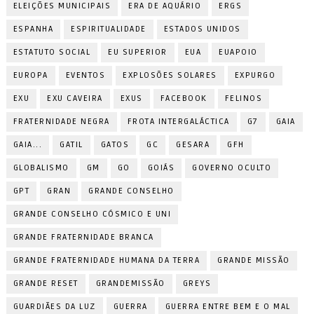
ELEIÇÕES MUNICIPAIS
ERA DE AQUÁRIO
ERGS
ESPANHA
ESPIRITUALIDADE
ESTADOS UNIDOS
ESTATUTO SOCIAL
EU SUPERIOR
EUA
EUAPOIO
EUROPA
EVENTOS
EXPLOSÕES SOLARES
EXPURGO
EXU
EXU CAVEIRA
EXUS
FACEBOOK
FELINOS
FRATERNIDADE NEGRA
FROTA INTERGALÁCTICA
G7
GAIA
GAIA...
GATIL
GATOS
GC
GESARA
GFH
GLOBALISMO
GM
GO
GOIÁS
GOVERNO OCULTO
GPT
GRAN
GRANDE CONSELHO
GRANDE CONSELHO CÓSMICO E UNI
GRANDE FRATERNIDADE BRANCA
GRANDE FRATERNIDADE HUMANA DA TERRA
GRANDE MISSÃO
GRANDE RESET
GRANDEMISSÃO
GREYS
GUARDIÃES DA LUZ
GUERRA
GUERRA ENTRE BEM E O MAL