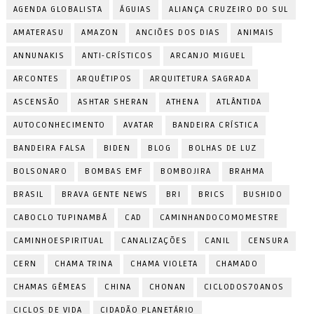
AGENDA GLOBALISTA
ÁGUIAS
ALIANÇA CRUZEIRO DO SUL
AMATERASU
AMAZON
ANCIÕES DOS DIAS
ANIMAIS
ANNUNAKIS
ANTI-CRÍSTICOS
ARCANJO MIGUEL
ARCONTES
ARQUÉTIPOS
ARQUITETURA SAGRADA
ASCENSÃO
ASHTAR SHERAN
ATHENA
ATLÂNTIDA
AUTOCONHECIMENTO
AVATAR
BANDEIRA CRÍSTICA
BANDEIRA FALSA
BIDEN
BLOG
BOLHAS DE LUZ
BOLSONARO
BOMBAS EMF
BOMBOJIRA
BRAHMA
BRASIL
BRAVA GENTE NEWS
BRI
BRICS
BUSHIDO
CABOCLO TUPINAMBÁ
CAD
CAMINHANDOCOMOMESTRE
CAMINHOESPIRITUAL
CANALIZAÇÕES
CANIL
CENSURA
CERN
CHAMA TRINA
CHAMA VIOLETA
CHAMADO
CHAMAS GÊMEAS
CHINA
CHONAN
CICLODOS70ANOS
CICLOS DE VIDA
CIDADÃO PLANETÁRIO