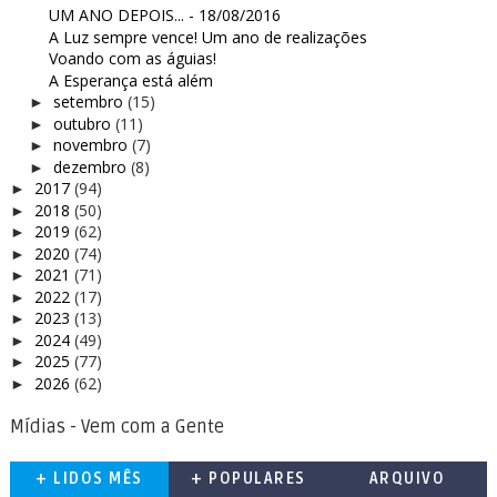
UM ANO DEPOIS... - 18/08/2016
A Luz sempre vence! Um ano de realizações
Voando com as águias!
A Esperança está além
setembro
(15)
►
outubro
(11)
►
novembro
(7)
►
dezembro
(8)
►
2017
(94)
►
2018
(50)
►
2019
(62)
►
2020
(74)
►
2021
(71)
►
2022
(17)
►
2023
(13)
►
2024
(49)
►
2025
(77)
►
2026
(62)
►
Mídias - Vem com a Gente
+ LIDOS MÊS
+ POPULARES
ARQUIVO