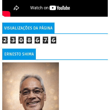
VISUALIZAÇÕES DA PÁGINA
2
3
0
8
6
7
6
ERNESTO SHIMA