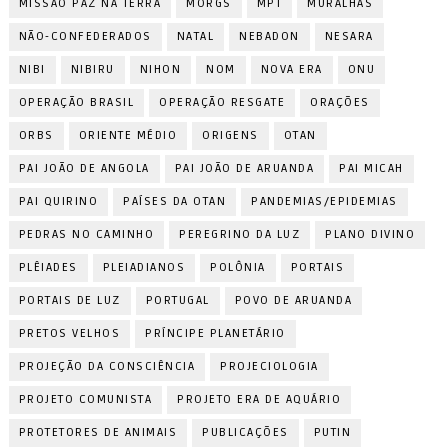
MISSÃO PAZ NA TERRA
MORGS
MPT
MURALHAS
NÃO-CONFEDERADOS
NATAL
NEBADON
NESARA
NIBI
NIBIRU
NIHON
NOM
NOVA ERA
ONU
OPERAÇÃO BRASIL
OPERAÇÃO RESGATE
ORAÇÕES
ORBS
ORIENTE MÉDIO
ORIGENS
OTAN
PAI JOÃO DE ANGOLA
PAI JOÃO DE ARUANDA
PAI MICAH
PAI QUIRINO
PAÍSES DA OTAN
PANDEMIAS/EPIDEMIAS
PEDRAS NO CAMINHO
PEREGRINO DA LUZ
PLANO DIVINO
PLÊIADES
PLEIADIANOS
POLÔNIA
PORTAIS
PORTAIS DE LUZ
PORTUGAL
POVO DE ARUANDA
PRETOS VELHOS
PRÍNCIPE PLANETÁRIO
PROJEÇÃO DA CONSCIÊNCIA
PROJECIOLOGIA
PROJETO COMUNISTA
PROJETO ERA DE AQUÁRIO
PROTETORES DE ANIMAIS
PUBLICAÇÕES
PUTIN