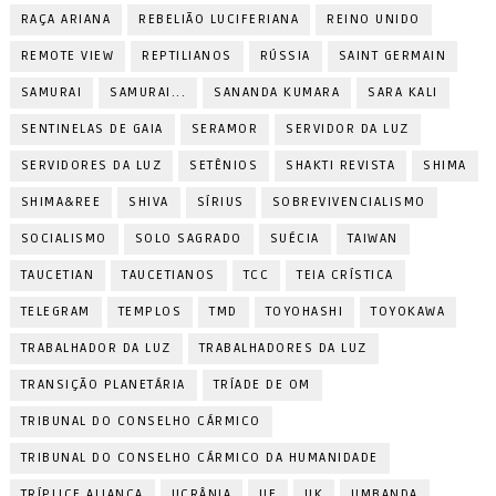
RAÇA ARIANA
REBELIÃO LUCIFERIANA
REINO UNIDO
REMOTE VIEW
REPTILIANOS
RÚSSIA
SAINT GERMAIN
SAMURAI
SAMURAI...
SANANDA KUMARA
SARA KALI
SENTINELAS DE GAIA
SERAMOR
SERVIDOR DA LUZ
SERVIDORES DA LUZ
SETÊNIOS
SHAKTI REVISTA
SHIMA
SHIMA&REE
SHIVA
SÍRIUS
SOBREVIVENCIALISMO
SOCIALISMO
SOLO SAGRADO
SUÉCIA
TAIWAN
TAUCETIAN
TAUCETIANOS
TCC
TEIA CRÍSTICA
TELEGRAM
TEMPLOS
TMD
TOYOHASHI
TOYOKAWA
TRABALHADOR DA LUZ
TRABALHADORES DA LUZ
TRANSIÇÃO PLANETÁRIA
TRÍADE DE OM
TRIBUNAL DO CONSELHO CÁRMICO
TRIBUNAL DO CONSELHO CÁRMICO DA HUMANIDADE
TRÍPLICE ALIANÇA
UCRÂNIA
UE
UK
UMBANDA