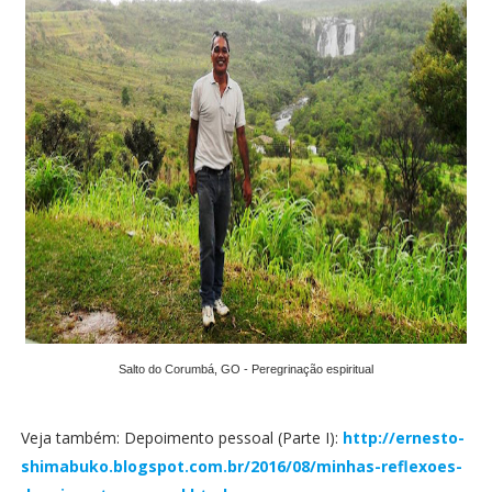
Salto do Corumbá, GO - Peregrinação espiritual
Veja também: Depoimento pessoal (Parte I):
http://ernesto-
shimabuko.blogspot.com.br/2016/08/minhas-reflexoes-