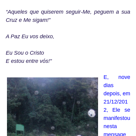
“Aqueles que quiserem seguir-Me, peguem a sua
Cruz e Me sigam!”
A Paz Eu vos deixo,
Eu Sou o Cristo
E estou entre vós!"
E, nove
dias
depois, em
21/12/201
2, Ele se
manifestou
nesta
mensage