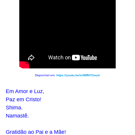
Disponível em:
https://youtu.be/eUMfNYOouzI
Em Amor e Luz,
Paz em Cristo!
Shima.
Namastê.
Gratidão ao Pai e a Mãe!