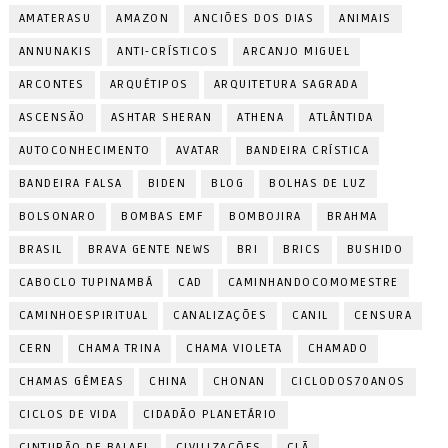
AMATERASU
AMAZON
ANCIÕES DOS DIAS
ANIMAIS
ANNUNAKIS
ANTI-CRÍSTICOS
ARCANJO MIGUEL
ARCONTES
ARQUÉTIPOS
ARQUITETURA SAGRADA
ASCENSÃO
ASHTAR SHERAN
ATHENA
ATLÂNTIDA
AUTOCONHECIMENTO
AVATAR
BANDEIRA CRÍSTICA
BANDEIRA FALSA
BIDEN
BLOG
BOLHAS DE LUZ
BOLSONARO
BOMBAS EMF
BOMBOJIRA
BRAHMA
BRASIL
BRAVA GENTE NEWS
BRI
BRICS
BUSHIDO
CABOCLO TUPINAMBÁ
CAD
CAMINHANDOCOMOMESTRE
CAMINHOESPIRITUAL
CANALIZAÇÕES
CANIL
CENSURA
CERN
CHAMA TRINA
CHAMA VIOLETA
CHAMADO
CHAMAS GÊMEAS
CHINA
CHONAN
CICLODOS70ANOS
CICLOS DE VIDA
CIDADÃO PLANETÁRIO
CINTURÃO DE BALAEL
CIVILIZAÇÕES
CLÃ