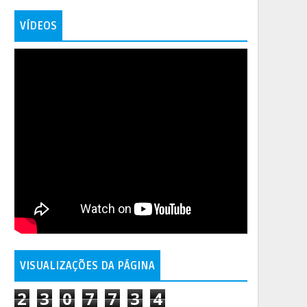
VÍDEOS
VISUALIZAÇÕES DA PÁGINA
2
3
0
7
7
3
4