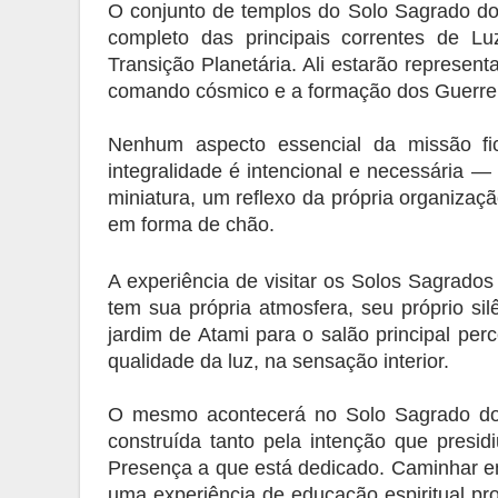
O conjunto de templos do Solo Sagrado do B
completo das principais correntes de L
Transição Planetária. Ali estarão represen
comando cósmico e a formação dos Guerrei
Nenhum aspecto essencial da missão fi
integralidade é intencional e necessária —
miniatura, um reflexo da própria organizaçã
em forma de chão.
A experiência de visitar os Solos Sagrad
tem sua própria atmosfera, seu próprio si
jardim de Atami para o salão principal per
qualidade da luz, na sensação interior. 
O mesmo acontecerá no Solo Sagrado do B
construída tanto pela intenção que presidi
Presença a que está dedicado. Caminhar en
uma experiência de educação espiritual pro