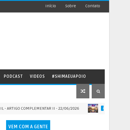
Início
Sobre
Contato
PODCAST
VIDEOS
#SHIMAEUAPOIO
IGO COMPLEMENTAR II - 22/06/2026
S
ARQUITETURA SAGRADA
VEM COM A GENTE