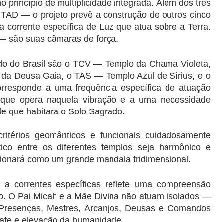
princípio de multiplicidade integrada. Além dos três 
TAD — o projeto prevê a construção de outros cinco 
corrente específica de Luz que atua sobre a Terra. 
— são suas câmaras de força.
do do Brasil são o TCV — Templo da Chama Violeta, 
a Deusa Gaia, o TAS — Templo Azul de Sírius, e o 
rresponde a uma frequência específica de atuação 
a que opera naquela vibração e a uma necessidade 
e que habitará o Solo Sagrado.
ritérios geomânticos e funcionais cuidadosamente 
ico entre os diferentes templos seja harmônico e 
ncionará como um grande mandala tridimensional.
 a correntes específicas reflete uma compreensão 
o. O Pai Micah e a Mãe Divina não atuam isolados — 
Presenças, Mestres, Arcanjos, Deusas e Comandos 
gate e elevação da humanidade.