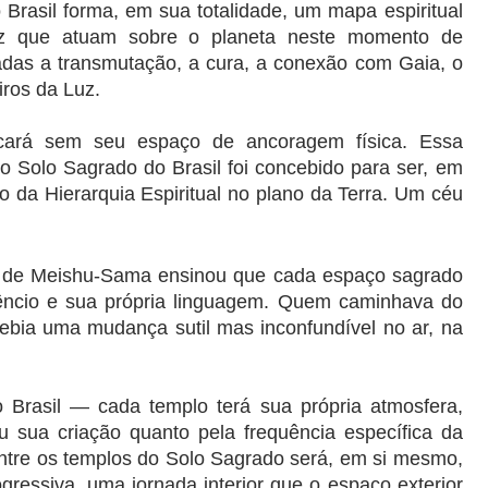
rasil forma, em sua totalidade, um mapa espiritual 
uz que atuam sobre o planeta neste momento de 
tadas a transmutação, a cura, a conexão com Gaia, o 
ros da Luz.
cará sem seu espaço de ancoragem física. Essa 
 o Solo Sagrado do Brasil foi concebido para ser, em 
o da Hierarquia Espiritual no plano da Terra. Um céu 
os de Meishu-Sama ensinou que cada espaço sagrado 
lêncio e sua própria linguagem. Quem caminhava do 
cebia uma mudança sutil mas inconfundível no ar, na 
rasil — cada templo terá sua própria atmosfera, 
u sua criação quanto pela frequência específica da 
tre os templos do Solo Sagrado será, em si mesmo, 
gressiva, uma jornada interior que o espaço exterior 