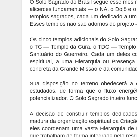
O Solo Sagrado do Brasil segue esse mesmo 
alicerces fundamentais — o NA, o Dojô e o 
templos sagrados, cada um dedicado a uma 
Esses templos não são adornos do projeto 
Os cinco templos adicionais do Solo Sagra
o TC — Templo da Cura, o TDG — Templo d
Santuário do Guerreiro. Cada um deles co
espiritual, a uma Hierarquia ou Presenç
concreta da Grande Missão e da comunidad
Sua disposição no terreno obedecerá a c
estudados, de forma que o fluxo energét
potencializador. O Solo Sagrado inteiro fu
A decisão de construir templos dedicados
madura da organização espiritual da Criaçã
eles coordenam uma vasta Hierarquia de 
que trabalham de forma integrada pelo res