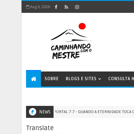
Aug 6, 2026
SOBRE
BLOGS E SITES
CONSULTA H
PORTAL 7:7 - QUANDO A ETERNIDADE TOCA O TEMPO 
NEWS
PORTAIS
Translate