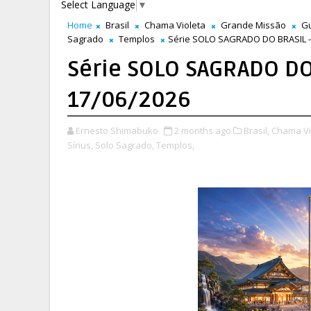
Select Language
▼
Home
Brasil
Chama Violeta
Grande Missão
Gu
Sagrado
Templos
Série SOLO SAGRADO DO BRASIL - P
Série SOLO SAGRADO DO 
17/06/2026
Ernesto Shimabuko
2 months ago
Brasil,
Chama Vi
Sírius,
Solo Sagrado,
Templos,