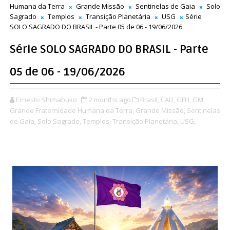
Humana da Terra
Grande Missão
Sentinelas de Gaia
Solo
Sagrado
Templos
Transição Planetária
USG
Série
SOLO SAGRADO DO BRASIL - Parte 05 de 06 - 19/06/2026
Série SOLO SAGRADO DO BRASIL - Parte
05 de 06 - 19/06/2026
Ernesto Shimabuko
2 months ago
Brasil,
CAD,
GFH,
GM,
Grande Fraternidade Humana da Terra,
Grande Missão,
Sentinelas
de Gaia,
Solo Sagrado,
Templos,
Transição Planetária,
USG,