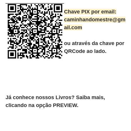
Chave PIX por email:
caminhandomestre@gm
ail.com
ou através da chave por
QRCode ao lado.
Já conhece nossos Livros? Saiba mais,
clicando na opção PREVIEW.