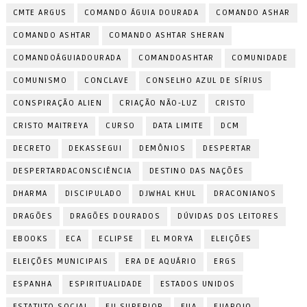
CMTE ARGUS
COMANDO ÁGUIA DOURADA
COMANDO ASHAR
COMANDO ASHTAR
COMANDO ASHTAR SHERAN
COMANDOÁGUIADOURADA
COMANDOASHTAR
COMUNIDADE
COMUNISMO
CONCLAVE
CONSELHO AZUL DE SÍRIUS
CONSPIRAÇÃO ALIEN
CRIAÇÃO NÃO-LUZ
CRISTO
CRISTO MAITREYA
CURSO
DATA LIMITE
DCM
DECRETO
DEKASSEGUI
DEMÔNIOS
DESPERTAR
DESPERTARDACONSCIÊNCIA
DESTINO DAS NAÇÕES
DHARMA
DISCIPULADO
DJWHAL KHUL
DRACONIANOS
DRAGÕES
DRAGÕES DOURADOS
DÚVIDAS DOS LEITORES
EBOOKS
ECA
ECLIPSE
EL MORYA
ELEIÇÕES
ELEIÇÕES MUNICIPAIS
ERA DE AQUÁRIO
ERGS
ESPANHA
ESPIRITUALIDADE
ESTADOS UNIDOS
ESTATUTO SOCIAL
EU SUPERIOR
EUA
EUAPOIO