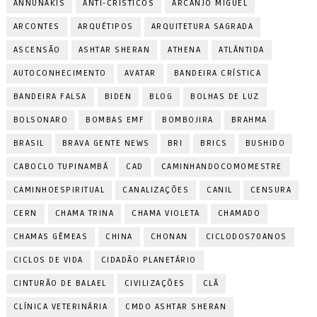
ANNUNAKIS
ANTI-CRÍSTICOS
ARCANJO MIGUEL
ARCONTES
ARQUÉTIPOS
ARQUITETURA SAGRADA
ASCENSÃO
ASHTAR SHERAN
ATHENA
ATLÂNTIDA
AUTOCONHECIMENTO
AVATAR
BANDEIRA CRÍSTICA
BANDEIRA FALSA
BIDEN
BLOG
BOLHAS DE LUZ
BOLSONARO
BOMBAS EMF
BOMBOJIRA
BRAHMA
BRASIL
BRAVA GENTE NEWS
BRI
BRICS
BUSHIDO
CABOCLO TUPINAMBÁ
CAD
CAMINHANDOCOMOMESTRE
CAMINHOESPIRITUAL
CANALIZAÇÕES
CANIL
CENSURA
CERN
CHAMA TRINA
CHAMA VIOLETA
CHAMADO
CHAMAS GÊMEAS
CHINA
CHONAN
CICLODOS70ANOS
CICLOS DE VIDA
CIDADÃO PLANETÁRIO
CINTURÃO DE BALAEL
CIVILIZAÇÕES
CLÃ
CLÍNICA VETERINÁRIA
CMDO ASHTAR SHERAN