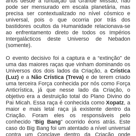
anos desde a fundação da Grande Missão, não
pode ser mensurado em escala planetária, mas
precisa ser contextualizado no nível cósmico e
universal, pois o que ocorria por trás dos
bastidores ocultos da Humanidade relacionava-se
ao enfrentamento direto de todos os Impérios
Intergalácticos deste Universo de Nebadon
(somente).
O evento decisivo foi a captura e a “extinção” de
uma das maiores raças que vinham dominando os
Universos dos dois lados da Criação, a
Crística
(Luz)
e a
Não Crística (Treva)
e de terem criado
uma terceira Força conhecida por nós como Força
Anticrística, já que nesse lado da Criação, o
objetivo era a destruição total do Plano Divino do
Pai Micah. Essa raça é conhecida como
Xopatz
, a
maior e mais letal raça já existente dentro da
Criação. Foram eles os responsáveis pelo
conhecido “
Big Bang
” ocorrido éons atrás. Este
caso do Big Bang foi um atentado a nível universal
contra um Conclave dentro da Criação onde