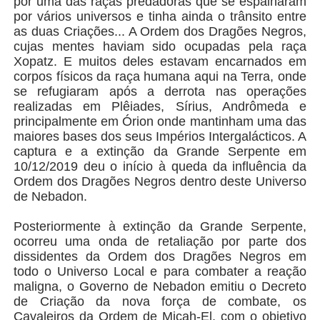
por uma das raças predadoras que se espalharam
por vários universos e tinha ainda o trânsito entre
as duas Criações... A Ordem dos Dragões Negros,
cujas mentes haviam sido ocupadas pela raça
Xopatz. E muitos deles estavam encarnados em
corpos físicos da raça humana aqui na Terra, onde
se refugiaram após a derrota nas operações
realizadas em Plêiades, Sírius, Andrômeda e
principalmente em Órion onde mantinham uma das
maiores bases dos seus Impérios Intergalácticos. A
captura e a extinção da Grande Serpente em
10/12/2019 deu o início à queda da influência da
Ordem dos Dragões Negros dentro deste Universo
de Nebadon.
Posteriormente à extinção da Grande Serpente,
ocorreu uma onda de retaliação por parte dos
dissidentes da Ordem dos Dragões Negros em
todo o Universo Local e para combater a reação
maligna, o Governo de Nebadon emitiu o Decreto
de Criação da nova força de combate, os
Cavaleiros da Ordem de Micah-El, com o objetivo