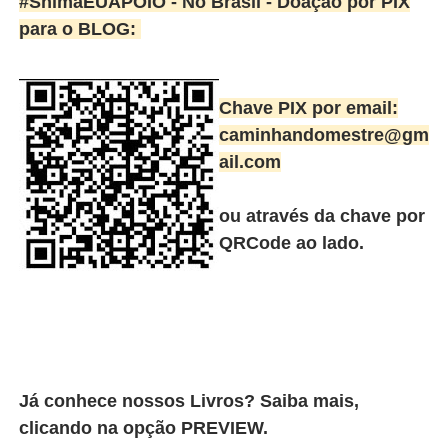
#ShimaEUAPOIO - No Brasil -
Doação por PIX
para o BLOG:
Chave PIX por email:
caminhandomestre@gm
ail.com
ou através da chave por
QRCode ao lado.
Já conhece nossos Livros? Saiba mais,
clicando na opção PREVIEW.